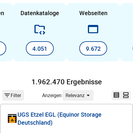
en
Datenkataloge
Webseiten
folder_code
web_asset
4.051
9.672
1.962.470 Ergebnisse
filter_list
arrow_drop_down
table_rows_narrow
splitscreen
Filter
Anzeigen:
Relevanz
UGS Etzel EGL (Equinor Storage
Deutschland)