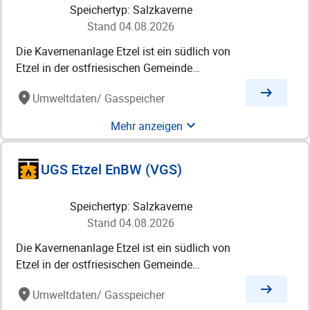
Speichertyp: Salzkaverne
Stand 04.08.2026
Die Kavernenanlage Etzel ist ein südlich von
Etzel in der ostfriesischen Gemeinde
Friedeburg liegender Untergrundspeicher für
arrow_right_alt
place
Umweltdaten
/ Gasspeicher
Erdöl und Erdgas. Zur Speicherung werden
Kavernen im Salzstock Etzel verwendet. 2012
expand_more
Mehr anzeigen
waren auf der Kavernenanlage Etzel insgesamt
75 Kavernen in Betrieb mit einem
UGS Etzel EnBW (VGS)
Gesamtvolumen von 46 Millionen
Kubikmetern. 2017 nutzte der Betreiber davon
51 zur Speicherung von Erdgas und 24 für
Speichertyp: Salzkaverne
Rohöl. Die Kavernengesellschaft Storag Etzel
Stand 04.08.2026
GmbH (ehemals IVG Caverns) ist zuständig für
Die Kavernenanlage Etzel ist ein südlich von
den Bau, den Betrieb und die Vermarktung der
Etzel in der ostfriesischen Gemeinde
Kavernen. Hauptgesellschafterin ist die IVG.
Friedeburg liegender Untergrundspeicher für
arrow_right_alt
place
Umweltdaten
/ Gasspeicher
Erdöl und Erdgas. Zur Speicherung werden