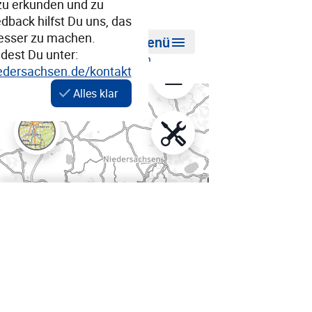
 zu erkunden und zu
back hilfst Du uns, das
sser zu machen.
menu
Menü
dest Du unter:
iedersachsen.de/kontakt
check
Alles klar